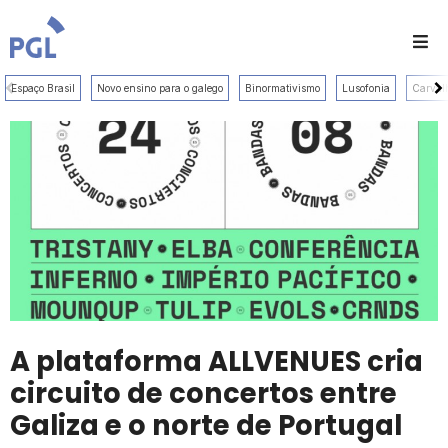
Scroll Left
Scr
Espaço Brasil
Novo ensino para o galego
Binormativismo
Lusofonia
Carval
A plataforma ALLVENUES cria
circuito de concertos entre
Galiza e o norte de Portugal